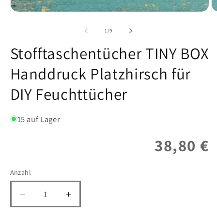
von
1
/
9
Stofftaschentücher TINY BOX
Handdruck Platzhirsch für
DIY Feuchttücher
15 auf Lager
Normal
38,80 €
Preis
Anzahl
Verringere
Erhöhe
die
die