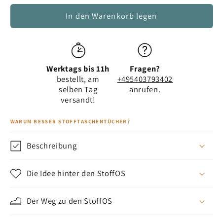
Menge
Menge
für
für
In den Warenkorb legen
Stofftaschentücher
Stofftaschentücher
TINY
TINY
BOX
BOX
Handdruck
Handdruck
Werktags bis 11h
Fragen?
Platzhirsch
Platzhirsch
bestellt, am
+495403793402
für
für
selben Tag
anrufen.
DIY
DIY
versandt!
Feuchttücher
Feuchttücher
WARUM BESSER STOFFTASCHENTÜCHER?
Beschreibung
Die Idee hinter den StoffOS
Der Weg zu den StoffOS