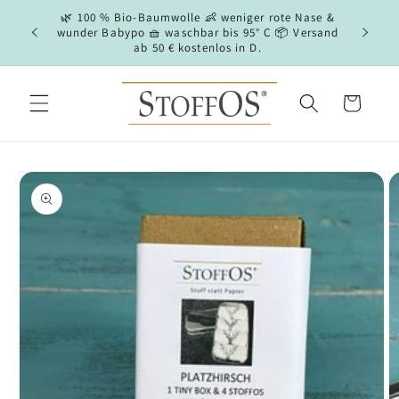
Direkt
🌿 100 % Bio-Baumwolle 👶 weniger rote Nase &
zum
Haut scho
wunder Babypo 🧺 waschbar bis 95° C 📦 Versand
Inhalt
ab 50 € kostenlos in D.
Warenkorb
oduktinformationen
ringen